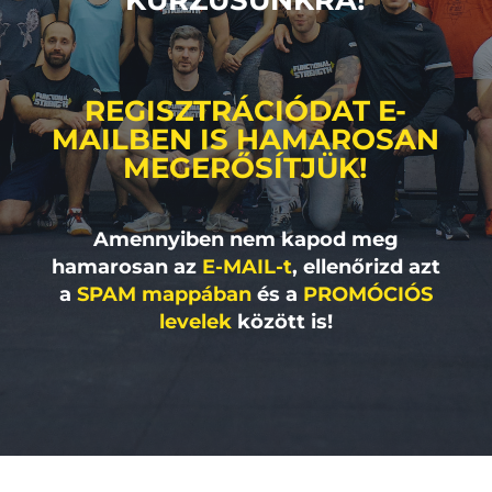
KURZUSUNKRA!
REGISZTRÁCIÓDAT E-
MAILBEN IS HAMAROSAN
MEGERŐSÍTJÜK!
Amennyiben nem kapod meg
hamarosan az
E-MAIL-t
, ellenőrizd azt
a
SPAM mappában
és a
PROMÓCIÓS
levelek
között is!