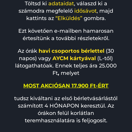
Töltsd ki
adataidat
, válaszd ki a
számodra megfelelő
idősávot
, majd
kattints az
“Elküldés”
gombra.
Ezt követően e-mailben hamarosan
értesítünk a további részletekről.
Az órák
havi csoportos bérlettel
(30
napos) vagy
AYCM kártyával
(L-től)
látogathatóak. Ennek teljes ára
25.000
Ft
,
melyet
MOST AKCIÓSAN 17.900 Ft-ÉRT
tudsz kiváltani az első bérletvásárlástól
számított 4 HÓNAPON keresztül. Az
órákon felül korlátlan
teremhasználatára is feljogosít.