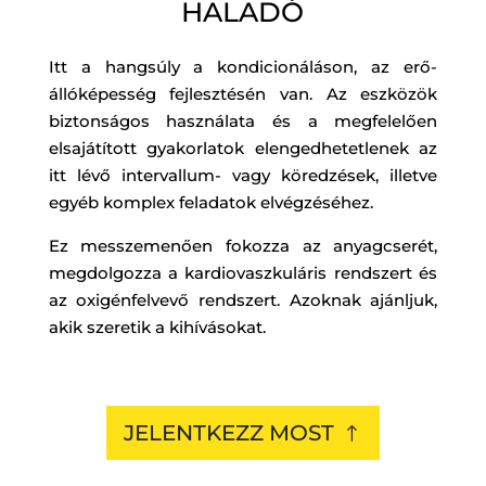
HALADÓ
Itt a hangsúly a kondicionáláson, az erő-
állóképesség fejlesztésén van. Az eszközök
biztonságos használata és a megfelelően
elsajátított gyakorlatok elengedhetetlenek az
itt lévő intervallum- vagy köredzések, illetve
egyéb komplex feladatok elvégzéséhez.
Ez messzemenően fokozza az anyagcserét,
megdolgozza a kardiovaszkuláris rendszert és
az oxigénfelvevő rendszert. Azoknak ajánljuk,
akik szeretik a kihívásokat.
JELENTKEZZ MOST