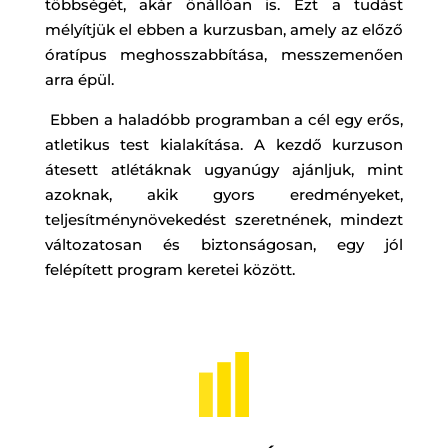
többségét, akár önállóan is. Ezt a tudást
mélyítjük el ebben a kurzusban, amely az előző
óratípus meghosszabbítása, messzemenően
arra épül.
Ebben a haladóbb programban a cél egy erős,
atletikus test kialakítása. A kezdő kurzuson
átesett atlétáknak ugyanúgy ajánljuk, mint
azoknak, akik gyors eredményeket,
teljesítménynövekedést szeretnének, mindezt
változatosan és biztonságosan, egy jól
felépített program keretei között.