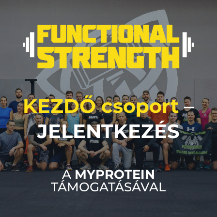
KEZDŐ csoport
–
JELENTKEZÉS
A
MYPROTEIN
TÁMOGATÁSÁVAL