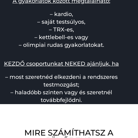
A gyakorlatok között megtalálható:
– kardio,
– saját testsúlyos,
– TRX-es,
– kettlebell-es vagy
– olimpiai rudas gyakorlatokat.
KEZDŐ csopo
rtunkat NEKED ajánljuk, h
a
– most szeretnéd elkezdeni a rendszeres
testmozgást;
– haladóbb szinten vagy és szeretnél
továbbfejlődni.
MIRE SZÁMÍTHATSZ A