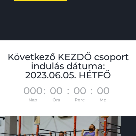
Következő KEZDŐ csoport
indulás dátuma:
2023.06.05. HÉTFŐ
000
:
00
:
00
:
00
Nap
Óra
Perc
Mp