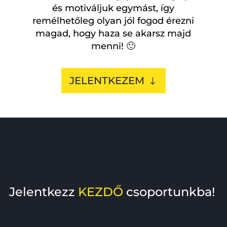
és motiváljuk egymást, így
remélhetőleg olyan jól fogod érezni
magad, hogy haza se akarsz majd
menni! 🙂
JELENTKEZEM
Jelentkezz
KEZDŐ
csoportunkba!