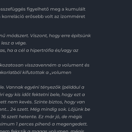
összefüggés figyelhető meg a kumulált
a korreláció erősebb volt az izomméret
 módszert. Viszont, hogy erre építsünk
 lesz a vége.
, ha a cél a hipertrófia és/vagy az
 fokozatosan visszavenném a volument és
orlatból kifutottak a „volumen
ele. Vannak egyéni tényezők (például a
egy kis időt fektetni bele, hogy ezt a
ett nem kevés. Szinte biztos, hogy van
ment… 24 szett. Még mindig sok. Lőjünk be
6 szett hetente. Ez már jó, de mégis
maximum 1 perces pihenő a megengedett.
ek nem fekszik a magas volumen, mégis