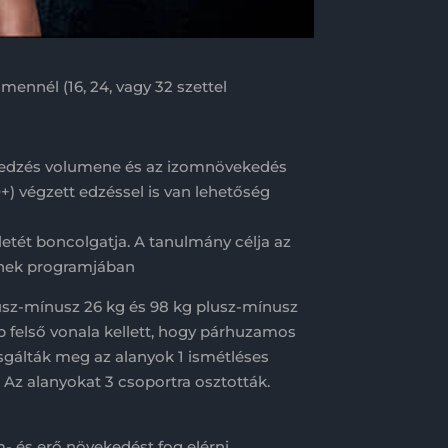
mennél (16, 24, vagy 32 szettel
az edzés volumene és az izomnövekedés
+) végzett edzéssel is van lehetőség
etét boncolgatja. A tanulmány célja az
iknek programjában
lusz-mínusz 26 kg és 98 kg plusz-mínusz
felső vonala kellett, hogy párhuzamos
izsgálták meg az alanyok 1 ismétléses
Az alanyokat 3 csoportra osztották.
- és erő növekedést fog elérni.