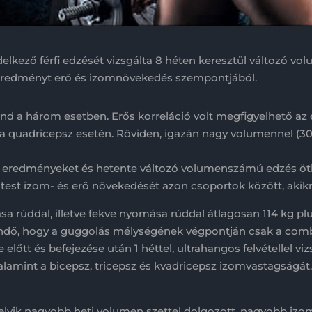
lkező férfi edzését vizsgálta 8 héten keresztül változó volu
 eredményt erő és izomnövekedés szempontjából.
ind a három esetben. Erős korreláció volt megfigyelhető 
 a quadricepsz esetén. Röviden, igazán nagy volumennel (30
az eredményeket és hetente változó volumenszámú edzés ötl
lsőtest izom- és erő növekedését azon csoportok között, ak
ása rúddal, illetve fekve nyomása rúddal átlagosan 114 kg p
ndő, hogy a guggolás mélységének végpontján csak a comb 
 előtt és befejezése után 1 héttel, ultrahangos felvétellel v
amint a bicepsz, tricepsz és kvadricepsz izomvastagságát. 
amelyik nagyobb heti volumen szettel dolgozott, nagyobb izom