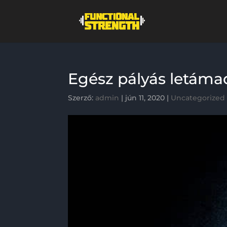
Egész pályás letáma
Szerző:
admin
|
jún 11, 2020
|
Uncategorized