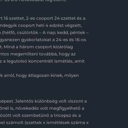
6 szettet, 2-es csoport 24 szettet és a
indegyik csoport heti 4 edzést végzett,
(hétfő, csütörtök – A nap; kedd, péntek –
. Ugyanezen gyakorlatokat a 24-es és 16-os
lt. Mind a három csoport kizárólag
Fontos megemlíteni továbbá, hogy az
 a legutolsó koncentrált ismétlés, amit
k arról, hogy átlagosan kinek, milyen
pest. Jelentős különbség volt viszont a
őnél is, növekedés volt megfigyelhető a
között volt szembetűnő a tricepsz és a
el számolt (szettek x ismétlések száma x