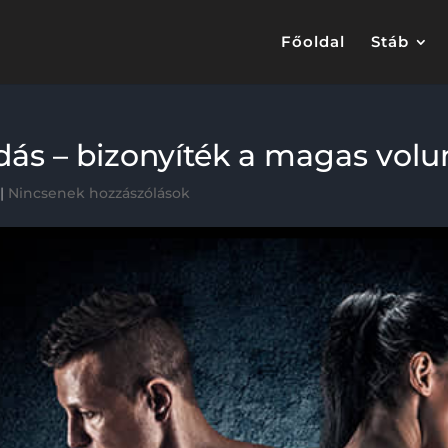
Főoldal
Stáb
dás – bizonyíték a magas vol
|
Nincsenek hozzászólások