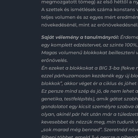
megmozgatott tömeg) az első héttől a ny
A szettek és ismétlések száma konstans 
teljes volumen és az egyes mért eredmény
növekedésénél, mint az erőnövekedésnél
Saját vélemény a tanulmányról:
Érdemes
egy komplett edzéstervet, az szinte 100%,
Magas volumenű blokkokat beilleszteni vis
erőnövelés.
Én ezeket a blokkokat a BIG 3-ba (fekve
ezzel párhuzamosan kezdenék egy új blo
blokkok”, akkor véget ér a ciklus és jöh
Ez persze mind szép és jó, de nem lehet 
genetika, testfelépítés), amik gátat szab
gondolatot egy kicsit személyre szabva á
olyan, akinél pár hét után már a túledzet
kevesebbet és nézzük meg, min tudunk vá
„sok marad még benned”. Szeretnéd növel
Pihenj többet, emeld 3-4 percre a pihen