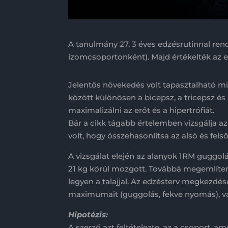
A tanulmány 27, 3 éves edzésrutinnal rende
izomcsoportonként). Majd értékelték az
Jelentős növekedés volt tapasztalható m
között különösen a bicepsz, a tricepsz és
maximalizálni az erőt és a hipertrófiát.
Bár a cikk tágabb értelemben vizsgálja 
volt, hogy összehasonlítsa az alsó és fe
A vizsgálat elején az alanyok 1RM guggol
21 kg körül mozgott. Továbbá megemlíte
legyen a talajjal. Az edzésterv megkezdése
maximumait (guggolás, fekve nyomás), val
Hipotézis:
A szerző azt feltételezte, az a csoport, 