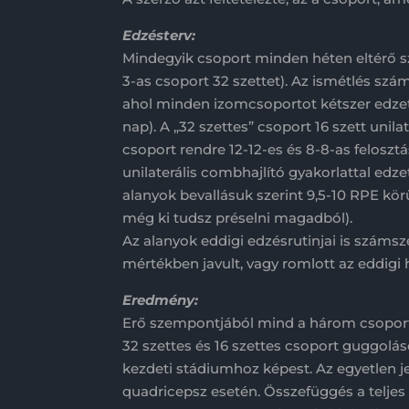
Edzésterv:
Mindegyik csoport minden héten eltérő sz
3-as csoport 32 szettet). Az ismétlés szá
ahol minden izomcsoportot kétszer edzette
nap). A „32 szettes” csoport 16 szett unila
csoport rendre 12-12-es és 8-8-as feloszt
unilaterális combhajlító gyakorlattal ed
alanyok bevallásuk szerint 9,5-10 RPE kör
még ki tudsz préselni magadból).
Az alanyok eddigi edzésrutinjai is számsz
mértékben javult, vagy romlott az eddigi 
Eredmény:
Erő szempontjából mind a három csoport 
32 szettes és 16 szettes csoport guggolás
kezdeti stádiumhoz képest. Az egyetlen je
quadricepsz esetén. Összefüggés a teljes