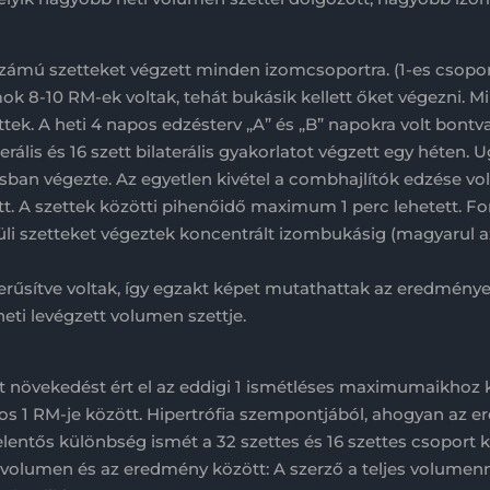
ámú szetteket végzett minden izomcsoportra. (1-es csoport 1
mok 8-10 RM-ek voltak, tehát bukásik kellett őket végezni. M
k. A heti 4 napos edzésterv „A” és „B” napokra volt bontva 
terális és 16 szett bilaterális gyakorlatot végzett egy héten
ásban végezte. Az egyetlen kivétel a combhajlítók edzése vo
zett. A szettek közötti pihenőidő maximum 1 perc lehetett. 
üli szetteket végeztek koncentrált izombukásig (magyarul az
erűsítve voltak, így egzakt képet mutathattak az eredménye
heti levégzett volumen szettje.
növekedést ért el az eddigi 1 ismétléses maximumaikhoz ké
os 1 RM-je között. Hipertrófia szempontjából, ahogyan az er
lentős különbség ismét a 32 szettes és 16 szettes csoport 
 volumen és az eredmény között: A szerző a teljes volumenn