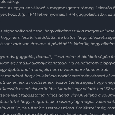
olcadikig.
volt. Az egyetlen változó a megmozgatott tömeg. Jelentős 
ek között (pl. 1RM fekve nyomás, 1 RM guggolást, stb.). Ez 
.
 elgondolkodni azon, hogy alkalmazzuk a magas volumenű
 hogy nem lesz kifizetődő. Szinte biztos, hogy túledzettsége
zont már van értelme. A példából is kiderült, hogy alkalmas
 nyomás, guggolás, deadlift) illeszteném. A blokkok végén
kkot, egy másik alapgyakorlatban. Ha mindhárom alapgyak
et egy újabb, ahol mondjuk, nem a volumenre koncentrál.
azt mondani, hogy kollektívan pozitív eredmény érhető el v
hatnak ennek a módszernek. Viszont lehetséges, hogy megéri 
tültessük az edzéstverünkbe. Mondok egy példát: heti 32 sz
tsége jeleit tapasztalná. Nincs gond, vigyük lejjebb a volu
ltoztatni, hogy megtartsuk a viszonylag magas volument. 1
ni a súlyt, de túl sok a szettek száma. Emlékszel még, 
őt. Apró változtatásokkal még az is lehetséges, hogy akin